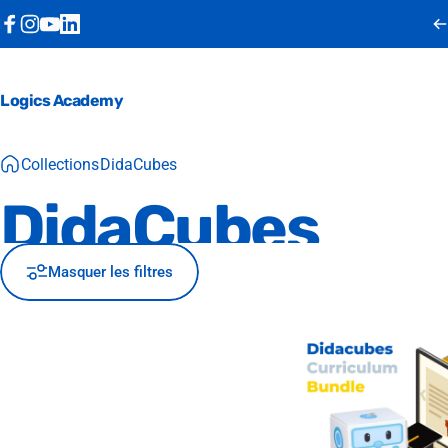
Passer au contenu
Facebook
Instagram
YouTube
LinkedIn
Logics Academy
Collections
DidaCubes
DidaCubes
Masquer les filtres