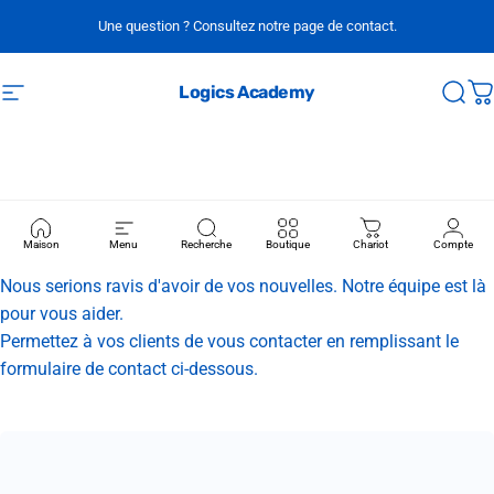
Passer au contenu
Une question ? Consultez notre page de contact.
Logics Academy
Navigation
Rech
P
Contactez-nous
Maison
Menu
Recherche
Boutique
Chariot
Compte
Nous serions ravis d'avoir de vos nouvelles. Notre équipe est là
pour vous aider.
Permettez à vos clients de vous contacter en remplissant le
formulaire de contact ci-dessous.