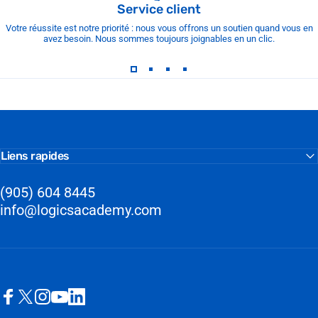
Service client
Votre réussite est notre priorité : nous vous offrons un soutien quand vous en
avez besoin. Nous sommes toujours joignables en un clic.
Liens rapides
(905) 604 8445
info@logicsacademy.com
Facebook
X (Twitter)
Instagram
YouTube
LinkedIn