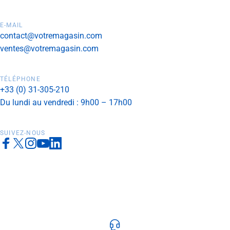
E-MAIL
contact@votremagasin.com
ventes@votremagasin.com
TÉLÉPHONE
+33 (0) 31-305-210
Du lundi au vendredi : 9h00 – 17h00
SUIVEZ-NOUS
Facebook
X (Twitter)
Instagram
YouTube
LinkedIn