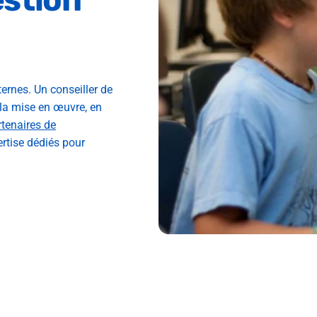
ternes. Un conseiller de
la mise en œuvre, en
rtenaires de
ertise dédiés pour