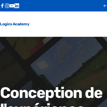
Passer au contenu
Facebook
Instagram
YouTube
LinkedIn
Logics Academy
Conception
de