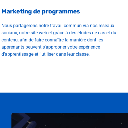
Marketing de programmes
Nous partagerons notre travail commun via nos réseaux
sociaux, notre site web et grâce à des études de cas et du
contenu, afin de faire connaître la manière dont les
apprenants peuvent s'approprier votre expérience
d'apprentissage et l'utiliser dans leur classe.