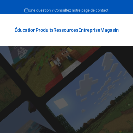
Request for quote
Éducation
Produits
Ressources
Entreprise
Magasin
Éducation
Produits
Ressources
Entreprise
Magasin