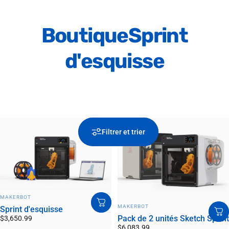
Boutique
Sprint
d'esquisse
Filtrer et trier
DISTRIBUTEUR:
MAKERBOT
DISTRIBUTEUR:
MAKERBOT
Sprint d'esquisse
Pack de 2 unités Sketch Sprint
$3,650.99
$6,083.99