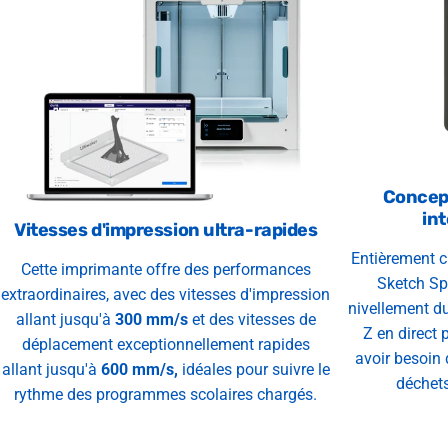
Concept
int
Vitesses d'impression ultra-rapides
Entièrement cl
Cette imprimante offre des performances
Sketch Sp
extraordinaires, avec des vitesses d'impression
nivellement du
allant jusqu'à
300 mm/s
et des vitesses de
Z en direct 
déplacement exceptionnellement rapides
avoir besoin 
allant jusqu'à
600 mm/s,
idéales pour suivre le
déchets
rythme des programmes scolaires chargés.