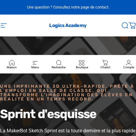
Passer au contenu
Une question ? Consultez notre page de contact.
Logics Academy
Navigation
Rech
P
Maison
Menu
Recherche
Boutique
Chariot
Compte
UNE IMPRIMANTE 3D ULTRA-RAPIDE, PRÊTE À
L'EMPLOI EN SALLE DE CLASSE, QUI
TRANSFORME L'IMAGINATION DES ÉLÈVES EN
RÉALITÉ EN UN TEMPS RECORD.
Sprint
d'esquisse
La MakerBot Sketch Sprint est la toute dernière et la plus rapide