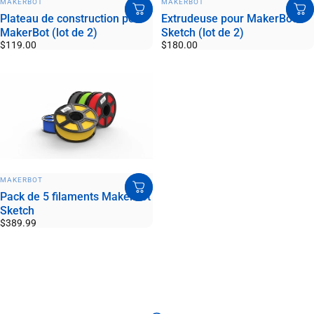
MAKERBOT
MAKERBOT
Plateau de construction pour
Extrudeuse pour MakerBot
MakerBot (lot de 2)
Sketch (lot de 2)
$119.00
$180.00
DISTRIBUTEUR:
MAKERBOT
Pack de 5 filaments MakerBot
Sketch
$389.99