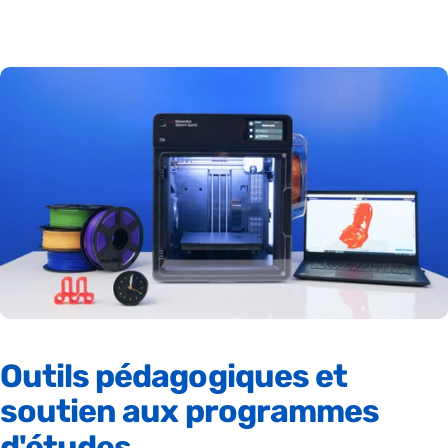
Outils
pédagogiques
et
soutien
aux
programmes
d'études