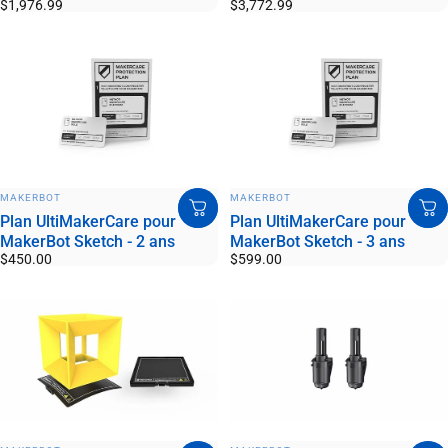
$1,976.99
$3,772.99
DISTRIBUTEUR:
DISTRIBUTEUR:
MAKERBOT
MAKERBOT
Plan UltiMakerCare pour
Plan UltiMakerCare pour
MakerBot Sketch - 2 ans
MakerBot Sketch - 3 ans
$450.00
$599.00
DISTRIBUTEUR:
DISTRIBUTEUR: