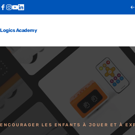
Passer au contenu
Facebook
Instagram
YouTube
LinkedIn
Logics Academy
ENCOURAGER LES ENFANTS À JOUER ET À EX