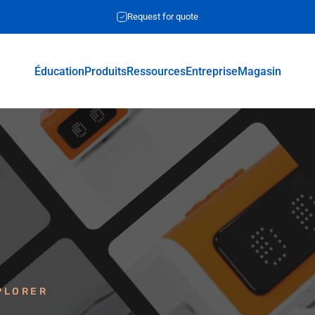
Request for quote
Éducation
Produits
Ressources
Entreprise
Magasin
Éducation
Produits
Ressources
Entreprise
Magasin
PLORER